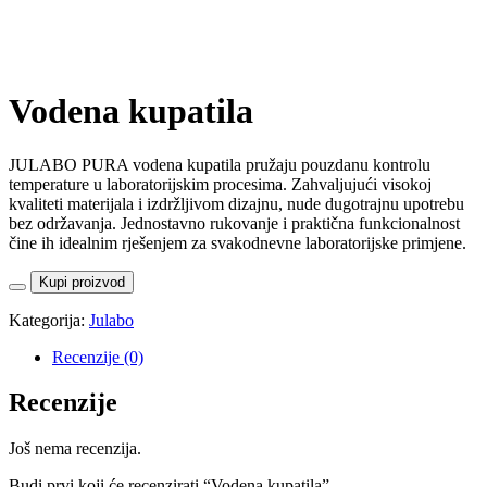
Vodena kupatila
JULABO PURA vodena kupatila pružaju pouzdanu kontrolu
temperature u laboratorijskim procesima. Zahvaljujući visokoj
kvaliteti materijala i izdržljivom dizajnu, nude dugotrajnu upotrebu
bez održavanja. Jednostavno rukovanje i praktična funkcionalnost
čine ih idealnim rješenjem za svakodnevne laboratorijske primjene.
Kupi proizvod
Kategorija:
Julabo
Recenzije (0)
Recenzije
Još nema recenzija.
Budi prvi koji će recenzirati “Vodena kupatila”