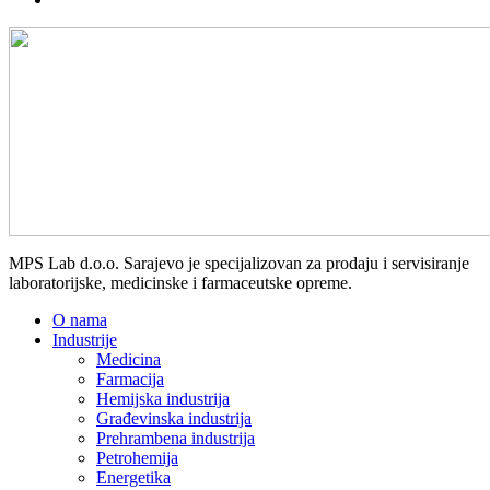
MPS Lab d.o.o. Sarajevo je specijalizovan za prodaju i servisiranje
laboratorijske, medicinske i farmaceutske opreme.
O nama
Industrije
Medicina
Farmacija
Hemijska industrija
Građevinska industrija
Prehrambena industrija
Petrohemija
Energetika