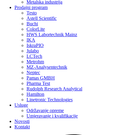
Metalska industrija
Prodajni program
Testo
Astell Scientific
Buchi
ColorLite
HWS Labortechnik Mainz
IKA
IskraPIO
Julabo
LCTech
Metrohm
MZ-Analysentechnik
Neptec
Pamas GMBH
Pharma Test
Rudolph Research Analytical
Hamilton
Linetronic Technologies
Usluge
Održavanje opreme
Umjeravanje i kvalifikacije
Novosti
Kontakt