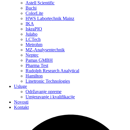
Generala Mehmeda Alagića 2/PR, 71000, Sarajevo, Bosna i
Hercegovina