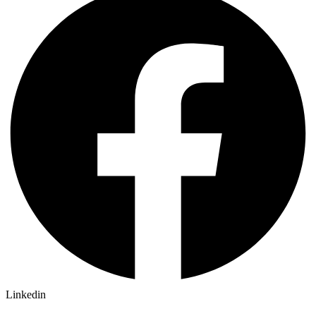
MPS Lab d.o.o. © 2024 Sva prava zadržana | Design by Edvision