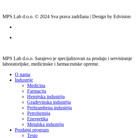
IskraPIO
Julabo
LCTech
Metrohm
MZ-Analysentechnik
Neptec
Pamas GMBH
Pharma Test
Rudolph Research Analytical
Hamilton
Linetronic Technologies
Usluge
Održavanje opreme
Umjeravanje i kvalifikacije
Novosti
Kontakt