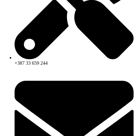
info@mpslab.ba
+387 33 659 442
Telefon & Fax
+387 33 659 244
Telefon Servis
info@mpslab.ba
E-mail
Facebook