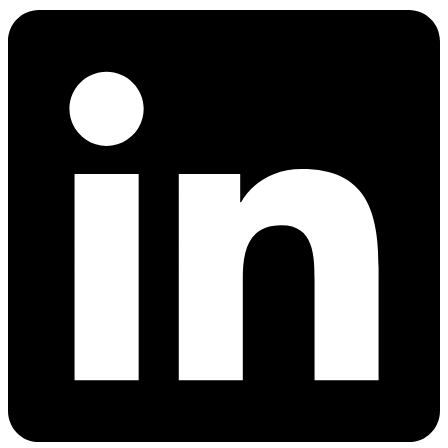
MPS Lab d.o.o. Sarajevo je specijalizovan za prodaju i servisiranje
laboratorijske, medicinske i farmaceutske opreme.
O nama
Industrije
Medicina
Farmacija
Hemijska industrija
Građevinska industrija
Prehrambena industrija
Petrohemija
Energetika
Metalska industrija
Prodajni program
Testo
Astell Scientific
Buchi
ColorLite
HWS Labortechnik Mainz
IKA