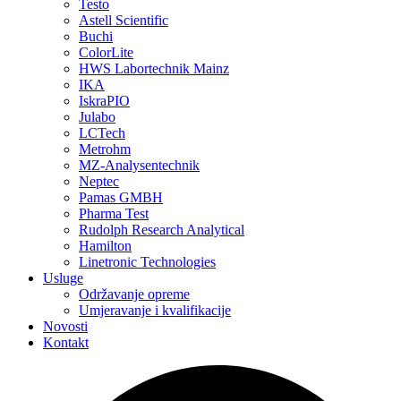
Testo
Astell Scientific
Buchi
ColorLite
HWS Labortechnik Mainz
IKA
IskraPIO
Julabo
LCTech
Metrohm
MZ-Analysentechnik
Neptec
Pamas GMBH
Pharma Test
Rudolph Research Analytical
Hamilton
Linetronic Technologies
Usluge
Održavanje opreme
Umjeravanje i kvalifikacije
Novosti
Kontakt