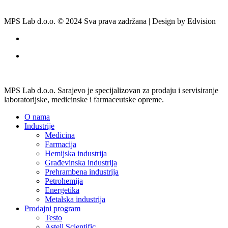
MPS Lab d.o.o. © 2024 Sva prava zadržana | Design by Edvision
MPS Lab d.o.o. Sarajevo je specijalizovan za prodaju i servisiranje
laboratorijske, medicinske i farmaceutske opreme.
O nama
Industrije
Medicina
Farmacija
Hemijska industrija
Građevinska industrija
Prehrambena industrija
Petrohemija
Energetika
Metalska industrija
Prodajni program
Testo
Astell Scientific