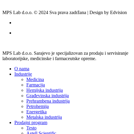
MPS Lab d.o.o. © 2024 Sva prava zadržana | Design by Edvision
MPS Lab d.o.o. Sarajevo je specijalizovan za prodaju i servisiranje
laboratorijske, medicinske i farmaceutske opreme.
O nama
Industrije
Medicina
Farmacija
Hemijska industrija
Građevinska industrija
Prehrambena industrija
Petrohemija
Energetika
Metalska industrija
Prodajni program
Testo
Astell Scientific