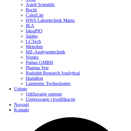
Astell Scientific
Buchi
ColorLite
HWS Labortechnik Mainz
IKA
IskraPIO
Julabo
LCTech
Metrohm
MZ-Analysentechnik
Neptec
Pamas GMBH
Pharma Test
Rudolph Research Analytical
Hamilton
Linetronic Technologies
Usluge
Održavanje opreme
Umjeravanje i kvalifikacije
Novosti
Kontakt