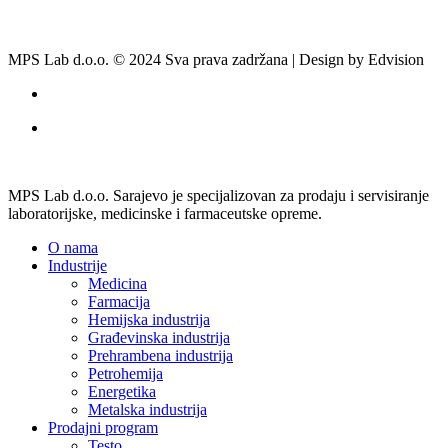
MPS Lab d.o.o. © 2024 Sva prava zadržana | Design by Edvision
MPS Lab d.o.o. Sarajevo je specijalizovan za prodaju i servisiranje
laboratorijske, medicinske i farmaceutske opreme.
O nama
Industrije
Medicina
Farmacija
Hemijska industrija
Građevinska industrija
Prehrambena industrija
Petrohemija
Energetika
Metalska industrija
Prodajni program
Testo