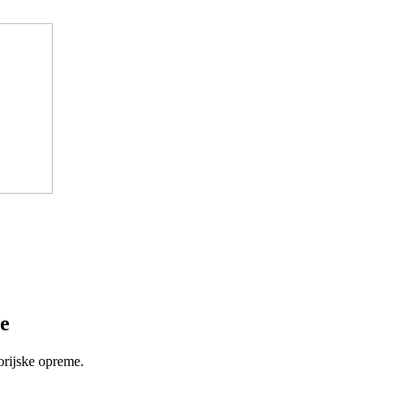
e
orijske opreme.