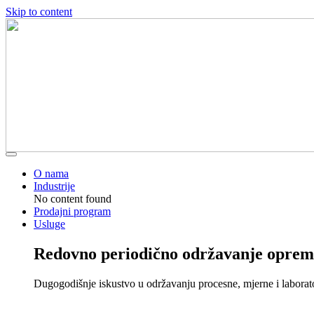
Skip to content
O nama
Industrije
No content found
Prodajni program
Usluge
Redovno periodično održavanje oprem
Dugogodišnje iskustvo u održavanju procesne, mjerne i laborat