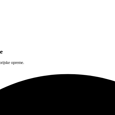
e
orijske opreme.