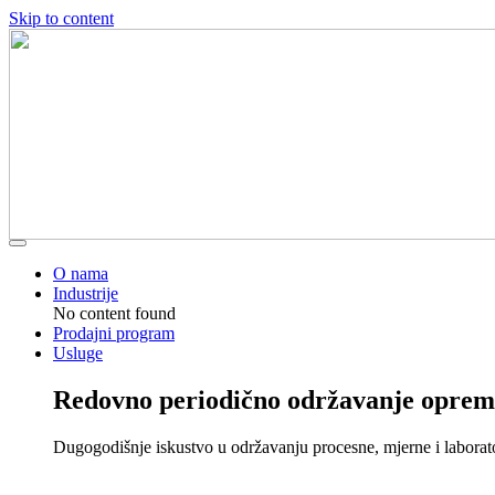
Skip to content
O nama
Industrije
No content found
Prodajni program
Usluge
Redovno periodično održavanje oprem
Dugogodišnje iskustvo u održavanju procesne, mjerne i laborat