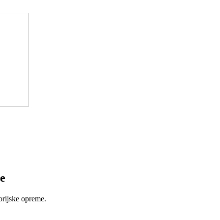
e
orijske opreme.