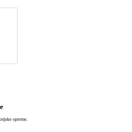
e
orijske opreme.