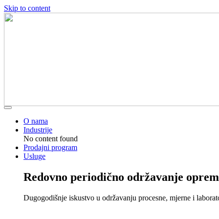
Skip to content
O nama
Industrije
No content found
Prodajni program
Usluge
Redovno periodično održavanje oprem
Dugogodišnje iskustvo u održavanju procesne, mjerne i laborat