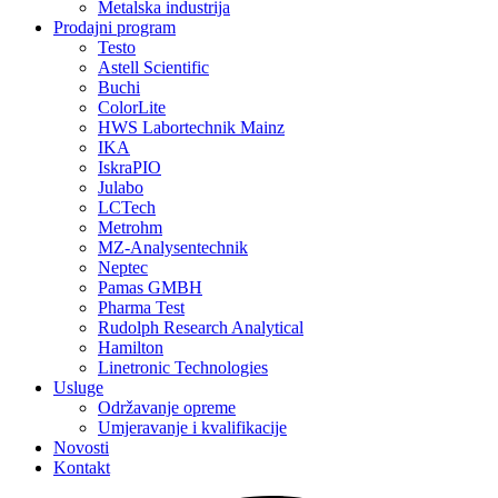
Metalska industrija
Prodajni program
Testo
Astell Scientific
Buchi
ColorLite
HWS Labortechnik Mainz
IKA
IskraPIO
Julabo
LCTech
Metrohm
MZ-Analysentechnik
Neptec
Pamas GMBH
Pharma Test
Rudolph Research Analytical
Hamilton
Linetronic Technologies
Usluge
Održavanje opreme
Umjeravanje i kvalifikacije
Novosti
Kontakt