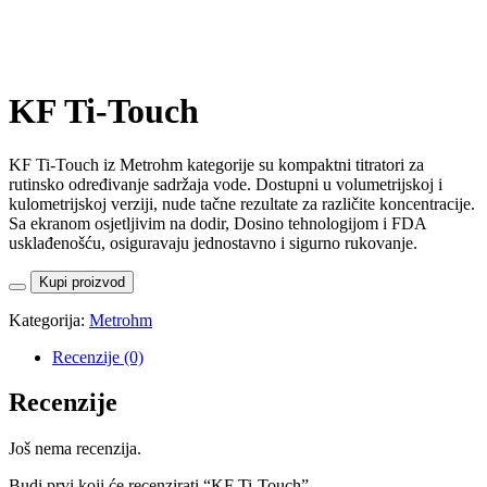
KF Ti-Touch
KF Ti-Touch iz Metrohm kategorije su kompaktni titratori za
rutinsko određivanje sadržaja vode. Dostupni u volumetrijskoj i
kulometrijskoj verziji, nude tačne rezultate za različite koncentracije.
Sa ekranom osjetljivim na dodir, Dosino tehnologijom i FDA
usklađenošću, osiguravaju jednostavno i sigurno rukovanje.
Kupi proizvod
Kategorija:
Metrohm
Recenzije (0)
Recenzije
Još nema recenzija.
Budi prvi koji će recenzirati “KF Ti-Touch”