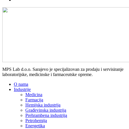
MPS Lab d.o.o. Sarajevo je specijalizovan za prodaju i servisiranje
laboratorijske, medicinske i farmaceutske opreme.
O nama
Industrije
Medicina
Farmacija
Hemijska industrija
Građevinska industrija
Prehrambena industrija
Petrohemija
Energetika