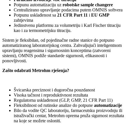
Potpunu automatizaciju uz
robotske sample changere
Centralizirano upravljanje podacima putem OMNIS softvera
Potpunu usklađenost sa
21 CFR Part 11
i
EU GMP
zahtjevima
Jedinstvenu platformu za volumetriju i Karl Fischer titraciju
kao i za termometrijsku titraciju.
Sistem je fleksibilan, od pojedinačne radne stanice do potpuno
automatiziranog laboratorijskog centra. Zahvaljujući inteligentnom
upravljanju reagensima i sigurnosnim konceptima (zatvoreni
sistemi), OMNIS podiže standarde sigurnosti, efikasnosti i
ponovljivosti.
Zašto odabrati Metrohm rješenja?
Švicarska preciznost i dugoročna pouzdanost
Visoka tačnost i reproduktivnost rezultata
Regulatorna usklađenost (GLP, GMP, 21 CFR Part 11)
Fleksibilnost od rutinske analize do potpune
automatizacije
Bilo da vodite QC laboratoriju, farmaceutsku proizvodnju ili
istraživački centar, Metrohm oprema pruža sigurnost rezultata
na koje se možete osloniti.