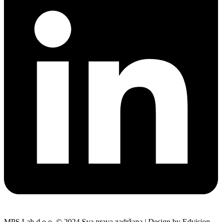
MPS Lab d.o.o. © 2024 Sva prava zadržana | Design by Edvision