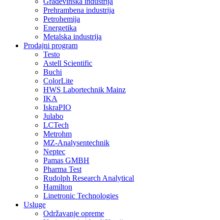
Građevinska industrija
Prehrambena industrija
Petrohemija
Energetika
Metalska industrija
Prodajni program
Testo
Astell Scientific
Buchi
ColorLite
HWS Labortechnik Mainz
IKA
IskraPIO
Julabo
LCTech
Metrohm
MZ-Analysentechnik
Neptec
Pamas GMBH
Pharma Test
Rudolph Research Analytical
Hamilton
Linetronic Technologies
Usluge
Održavanje opreme