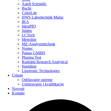
Astell Scientific
Buchi
ColorLite
HWS Labortechnik Mainz
IKA
IskraPIO
Julabo
LCTech
Metrohm
MZ-Analysentechnik
Neptec
Pamas GMBH
Pharma Test
Rudolph Research Analytical
Hamilton
Linetronic Technologies
Usluge
Održavanje opreme
Umjeravanje i kvalifikacije
Novosti
Kontakt