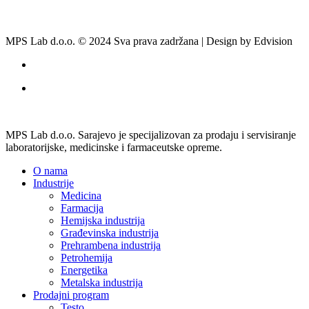
MPS Lab d.o.o. © 2024 Sva prava zadržana | Design by Edvision
MPS Lab d.o.o. Sarajevo je specijalizovan za prodaju i servisiranje
laboratorijske, medicinske i farmaceutske opreme.
O nama
Industrije
Medicina
Farmacija
Hemijska industrija
Građevinska industrija
Prehrambena industrija
Petrohemija
Energetika
Metalska industrija
Prodajni program
Testo