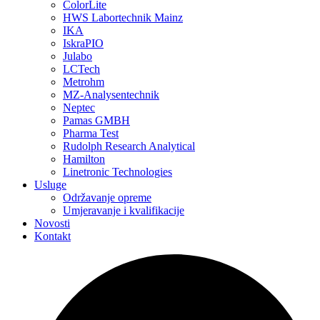
ColorLite
HWS Labortechnik Mainz
IKA
IskraPIO
Julabo
LCTech
Metrohm
MZ-Analysentechnik
Neptec
Pamas GMBH
Pharma Test
Rudolph Research Analytical
Hamilton
Linetronic Technologies
Usluge
Održavanje opreme
Umjeravanje i kvalifikacije
Novosti
Kontakt