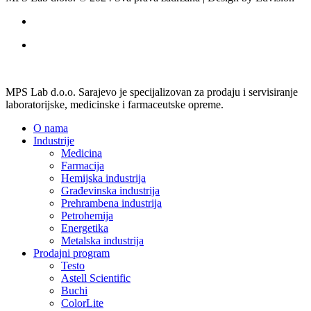
MPS Lab d.o.o. Sarajevo je specijalizovan za prodaju i servisiranje
laboratorijske, medicinske i farmaceutske opreme.
O nama
Industrije
Medicina
Farmacija
Hemijska industrija
Građevinska industrija
Prehrambena industrija
Petrohemija
Energetika
Metalska industrija
Prodajni program
Testo
Astell Scientific
Buchi
ColorLite