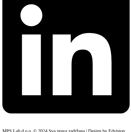
MPS Lab d.o.o. © 2024 Sva prava zadržana | Design by Edvision