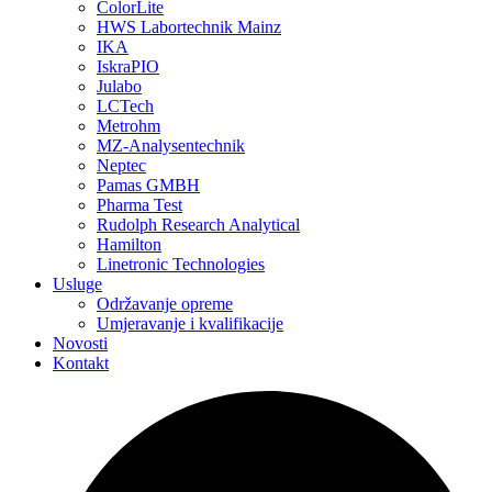
ColorLite
HWS Labortechnik Mainz
IKA
IskraPIO
Julabo
LCTech
Metrohm
MZ-Analysentechnik
Neptec
Pamas GMBH
Pharma Test
Rudolph Research Analytical
Hamilton
Linetronic Technologies
Usluge
Održavanje opreme
Umjeravanje i kvalifikacije
Novosti
Kontakt