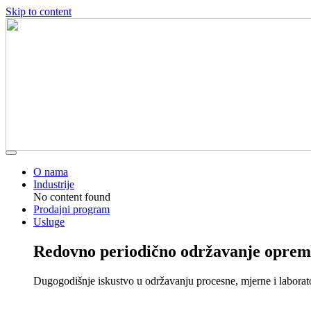
Skip to content
O nama
Industrije
No content found
Prodajni program
Usluge
Redovno periodično održavanje oprem
Dugogodišnje iskustvo u održavanju procesne, mjerne i laborat