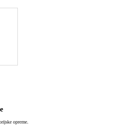
e
orijske opreme.