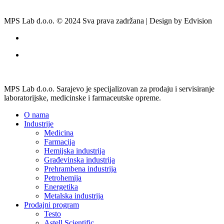
MPS Lab d.o.o. © 2024 Sva prava zadržana | Design by Edvision
MPS Lab d.o.o. Sarajevo je specijalizovan za prodaju i servisiranje
laboratorijske, medicinske i farmaceutske opreme.
O nama
Industrije
Medicina
Farmacija
Hemijska industrija
Građevinska industrija
Prehrambena industrija
Petrohemija
Energetika
Metalska industrija
Prodajni program
Testo
Astell Scientific