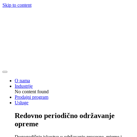
Skip to content
O nama
Industrije
No content found
Prodajni program
Usluge
Redovno periodično održavanje
opreme
Dugogodišnje iskustvo u održavanju procesne, mjerne i