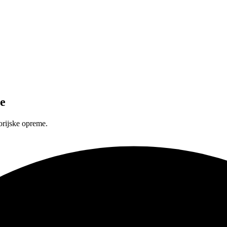
e
orijske opreme.