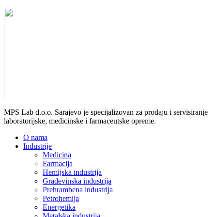
MPS Lab d.o.o. Sarajevo je specijalizovan za prodaju i servisiranje
laboratorijske, medicinske i farmaceutske opreme.
O nama
Industrije
Medicina
Farmacija
Hemijska industrija
Građevinska industrija
Prehrambena industrija
Petrohemija
Energetika
Metalska industrija