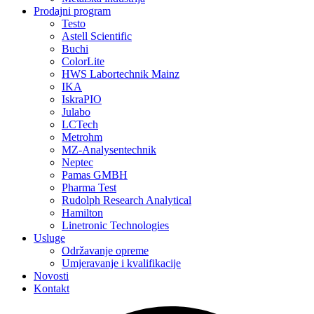
Prodajni program
Testo
Astell Scientific
Buchi
ColorLite
HWS Labortechnik Mainz
IKA
IskraPIO
Julabo
LCTech
Metrohm
MZ-Analysentechnik
Neptec
Pamas GMBH
Pharma Test
Rudolph Research Analytical
Hamilton
Linetronic Technologies
Usluge
Održavanje opreme
Umjeravanje i kvalifikacije
Novosti
Kontakt