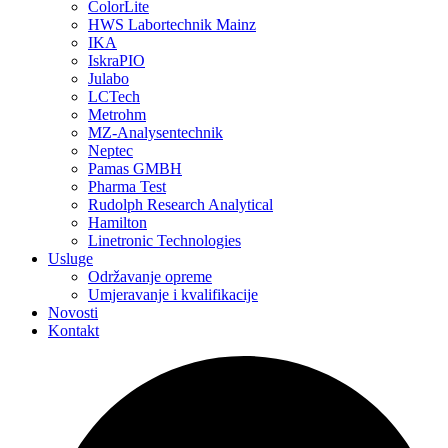
ColorLite
HWS Labortechnik Mainz
IKA
IskraPIO
Julabo
LCTech
Metrohm
MZ-Analysentechnik
Neptec
Pamas GMBH
Pharma Test
Rudolph Research Analytical
Hamilton
Linetronic Technologies
Usluge
Održavanje opreme
Umjeravanje i kvalifikacije
Novosti
Kontakt