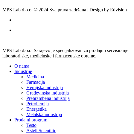
MPS Lab d.o.o. © 2024 Sva prava zadržana | Design by Edvision
MPS Lab d.o.o. Sarajevo je specijalizovan za prodaju i servisiranje
laboratorijske, medicinske i farmaceutske opreme.
O nama
Industrije
Medicina
Farmacija
Hemijska industrija
Građevinska industrija
Prehrambena industrija
Petrohemija
Energetika
Metalska industrija
Prodajni program
Testo
Astell Scientific