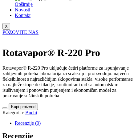
Opširnije
Novosti
Kontakt
X
POZOVITE NAS
Rotavapor® R-220 Pro
Rotavapor® R-220 Pro uključuje četiri platforme za ispunjavanje
zahtjevnih potreba laboratorija za scale-up i proizvodnju: najveću
fleksibilnost s najrazličitijim sklopovima stakla, visoke performanse
za najbrže stope destilacije, kontinuirani rad sa automatskim
isušivanjem i ponovnim punjenjem i ekonomičan model za
pokrivanje suštinskih potreba.
Kupi proizvod
Kategorija:
Buchi
Recenzije (0)
Recenzije