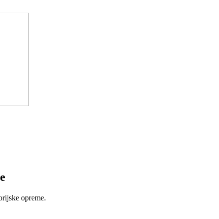
e
orijske opreme.