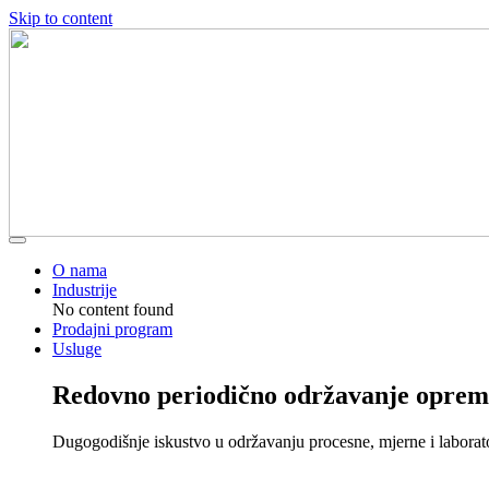
Skip to content
O nama
Industrije
No content found
Prodajni program
Usluge
Redovno periodično održavanje oprem
Dugogodišnje iskustvo u održavanju procesne, mjerne i laborat