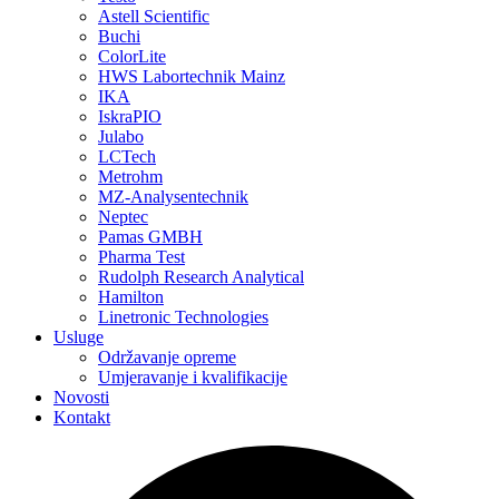
Astell Scientific
Buchi
ColorLite
HWS Labortechnik Mainz
IKA
IskraPIO
Julabo
LCTech
Metrohm
MZ-Analysentechnik
Neptec
Pamas GMBH
Pharma Test
Rudolph Research Analytical
Hamilton
Linetronic Technologies
Usluge
Održavanje opreme
Umjeravanje i kvalifikacije
Novosti
Kontakt