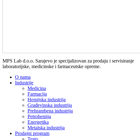
MPS Lab d.o.o. Sarajevo je specijalizovan za prodaju i servisiranje
laboratorijske, medicinske i farmaceutske opreme.
O nama
Industrije
Medicina
Farmacija
Hemijska industrija
Građevinska industrija
Prehrambena industrija
Petrohemija
Energetika
Metalska industrija
Prodajni program
Testo