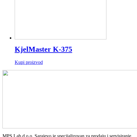
KjelMaster K-375
Kupi proizvod
MPS Lab d.o.o. Sarajevo je specijalizovan za prodaju i servisiranje