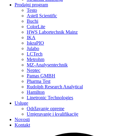
Prodajni program
Testo
Astell Scientific
Buchi
ColorLite
HWS Labortechnik Mainz
IKA
IskraPIO
Julabo
LCTech
Metrohm
MZ-Analysentechnik
Neptec
Pamas GMBH
Pharma Test
Rudolph Research Analytical
Hamilton
Linetronic Technologies
Usluge
Održavanje opreme
Umjeravanje i kvalifikacije
Novosti
Kontakt