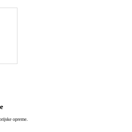
e
orijske opreme.