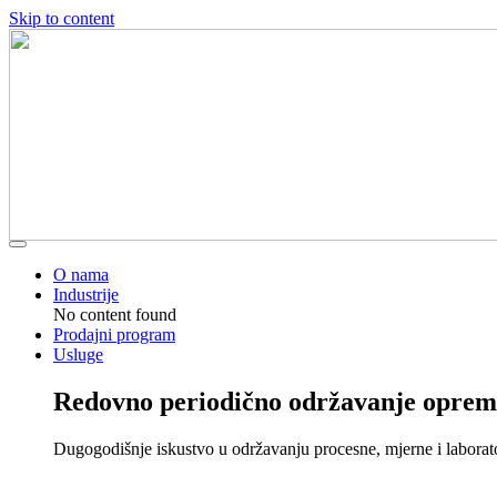
Skip to content
O nama
Industrije
No content found
Prodajni program
Usluge
Redovno periodično održavanje oprem
Dugogodišnje iskustvo u održavanju procesne, mjerne i laborat