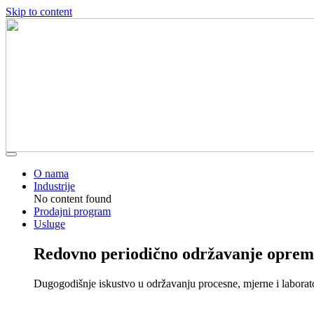
Skip to content
O nama
Industrije
No content found
Prodajni program
Usluge
Redovno periodično održavanje oprem
Dugogodišnje iskustvo u održavanju procesne, mjerne i laborat