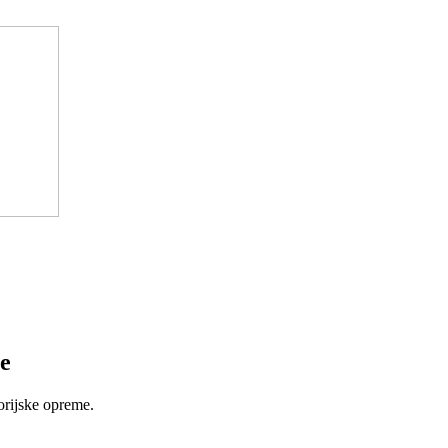
e
orijske opreme.