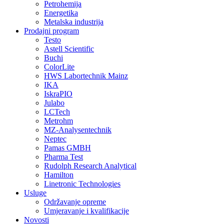
Petrohemija
Energetika
Metalska industrija
Prodajni program
Testo
Astell Scientific
Buchi
ColorLite
HWS Labortechnik Mainz
IKA
IskraPIO
Julabo
LCTech
Metrohm
MZ-Analysentechnik
Neptec
Pamas GMBH
Pharma Test
Rudolph Research Analytical
Hamilton
Linetronic Technologies
Usluge
Održavanje opreme
Umjeravanje i kvalifikacije
Novosti