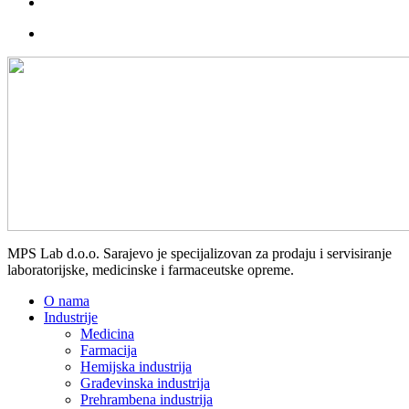
MPS Lab d.o.o. Sarajevo je specijalizovan za prodaju i servisiranje
laboratorijske, medicinske i farmaceutske opreme.
O nama
Industrije
Medicina
Farmacija
Hemijska industrija
Građevinska industrija
Prehrambena industrija