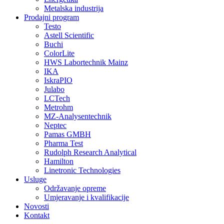
Metalska industrija
Prodajni program
Testo
Astell Scientific
Buchi
ColorLite
HWS Labortechnik Mainz
IKA
IskraPIO
Julabo
LCTech
Metrohm
MZ-Analysentechnik
Neptec
Pamas GMBH
Pharma Test
Rudolph Research Analytical
Hamilton
Linetronic Technologies
Usluge
Održavanje opreme
Umjeravanje i kvalifikacije
Novosti
Kontakt