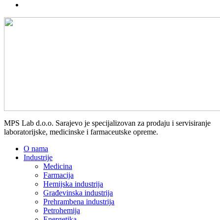
MPS Lab d.o.o. Sarajevo je specijalizovan za prodaju i servisiranje
laboratorijske, medicinske i farmaceutske opreme.
O nama
Industrije
Medicina
Farmacija
Hemijska industrija
Građevinska industrija
Prehrambena industrija
Petrohemija
Energetika