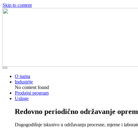
Skip to content
O nama
Industrije
No content found
Prodajni program
Usluge
Redovno periodično održavanje oprem
Dugogodišnje iskustvo u održavanju procesne, mjerne i laborat