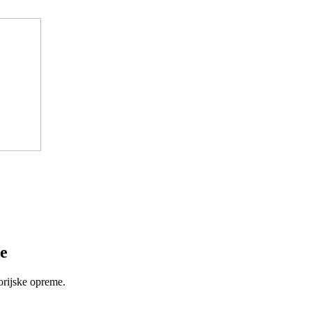
e
orijske opreme.