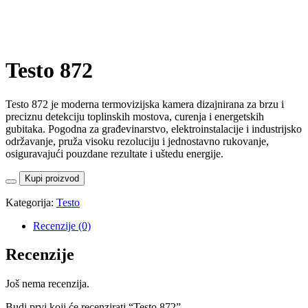
Testo 872
Testo 872 je moderna termovizijska kamera dizajnirana za brzu i
preciznu detekciju toplinskih mostova, curenja i energetskih
gubitaka. Pogodna za građevinarstvo, elektroinstalacije i industrijsko
održavanje, pruža visoku rezoluciju i jednostavno rukovanje,
osiguravajući pouzdane rezultate i uštedu energije.
Kupi proizvod
Kategorija:
Testo
Recenzije (0)
Recenzije
Još nema recenzija.
Budi prvi koji će recenzirati “Testo 872”