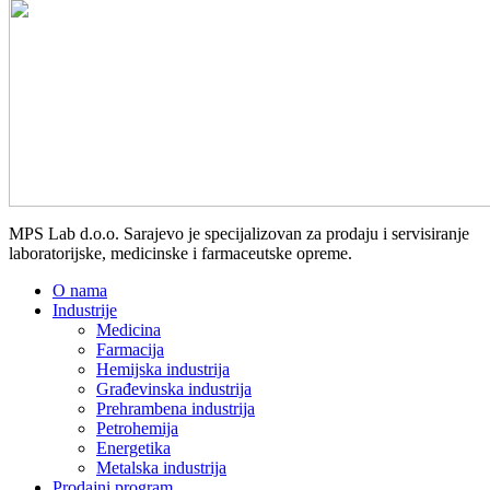
MPS Lab d.o.o. Sarajevo je specijalizovan za prodaju i servisiranje
laboratorijske, medicinske i farmaceutske opreme.
O nama
Industrije
Medicina
Farmacija
Hemijska industrija
Građevinska industrija
Prehrambena industrija
Petrohemija
Energetika
Metalska industrija
Prodajni program