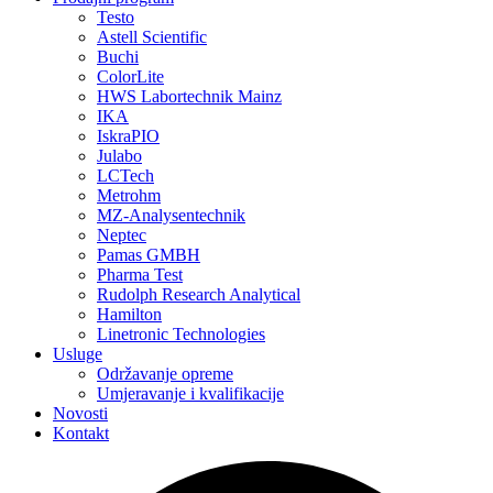
Testo
Astell Scientific
Buchi
ColorLite
HWS Labortechnik Mainz
IKA
IskraPIO
Julabo
LCTech
Metrohm
MZ-Analysentechnik
Neptec
Pamas GMBH
Pharma Test
Rudolph Research Analytical
Hamilton
Linetronic Technologies
Usluge
Održavanje opreme
Umjeravanje i kvalifikacije
Novosti
Kontakt