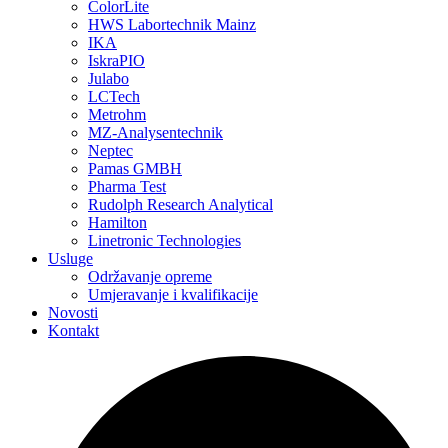
ColorLite
HWS Labortechnik Mainz
IKA
IskraPIO
Julabo
LCTech
Metrohm
MZ-Analysentechnik
Neptec
Pamas GMBH
Pharma Test
Rudolph Research Analytical
Hamilton
Linetronic Technologies
Usluge
Održavanje opreme
Umjeravanje i kvalifikacije
Novosti
Kontakt