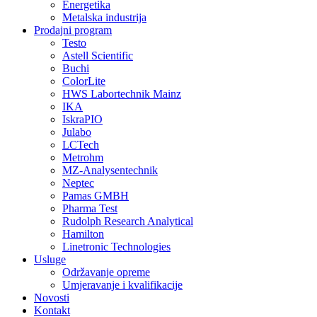
Energetika
Metalska industrija
Prodajni program
Testo
Astell Scientific
Buchi
ColorLite
HWS Labortechnik Mainz
IKA
IskraPIO
Julabo
LCTech
Metrohm
MZ-Analysentechnik
Neptec
Pamas GMBH
Pharma Test
Rudolph Research Analytical
Hamilton
Linetronic Technologies
Usluge
Održavanje opreme
Umjeravanje i kvalifikacije
Novosti
Kontakt