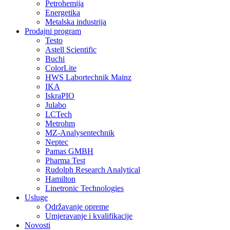
Petrohemija
Energetika
Metalska industrija
Prodajni program
Testo
Astell Scientific
Buchi
ColorLite
HWS Labortechnik Mainz
IKA
IskraPIO
Julabo
LCTech
Metrohm
MZ-Analysentechnik
Neptec
Pamas GMBH
Pharma Test
Rudolph Research Analytical
Hamilton
Linetronic Technologies
Usluge
Održavanje opreme
Umjeravanje i kvalifikacije
Novosti