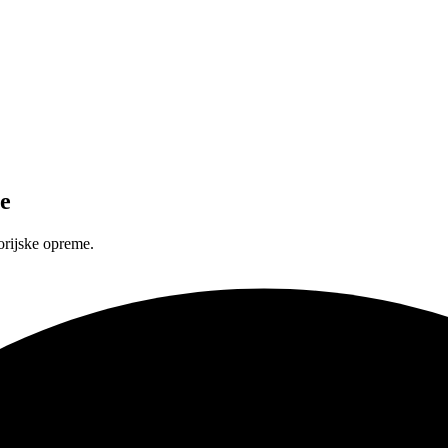
e
orijske opreme.