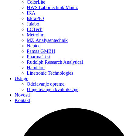
ColorLite
HWS Labortechnik Mainz
IKA
IskraPIO
Julabo
LCTech
Metrohm
MZ-Analysentechnik
Neptec
Pamas GMBH
Pharma Test
Rudolph Research Analytical
Hamilton
Linetronic Technologies
Usluge
Održavanje opreme
Umjeravanje i kvalifikacije
Novosti
Kontakt