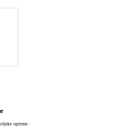
e
orijske opreme.