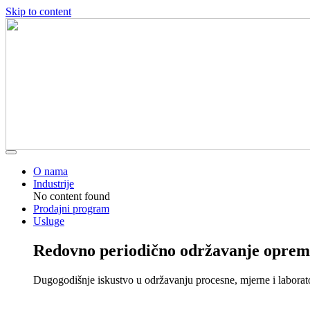
Skip to content
O nama
Industrije
No content found
Prodajni program
Usluge
Redovno periodično održavanje oprem
Dugogodišnje iskustvo u održavanju procesne, mjerne i laborat