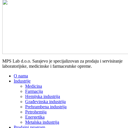
MPS Lab d.o.o. Sarajevo je specijalizovan za prodaju i servisiranje
laboratorijske, medicinske i farmaceutske opreme.
O nama
Industrije
Medicina
Farmacija
Hemijska industrija
Građevinska industrija
Prehrambena industrija
Petrohemija
Energetika
Metalska industrija
Prodajni program