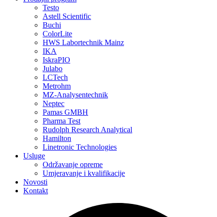
Testo
Astell Scientific
Buchi
ColorLite
HWS Labortechnik Mainz
IKA
IskraPIO
Julabo
LCTech
Metrohm
MZ-Analysentechnik
Neptec
Pamas GMBH
Pharma Test
Rudolph Research Analytical
Hamilton
Linetronic Technologies
Usluge
Održavanje opreme
Umjeravanje i kvalifikacije
Novosti
Kontakt