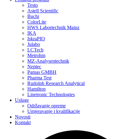
Testo
Astell Scientific
Buchi
ColorLite
HWS Labortechnik Mainz
IKA
IskraPIO
Julabo
LCTech
Metrohm
MZ-Analysentechnik
Neptec
Pamas GMBH
Pharma Test
Rudolph Research Analytical
Hamilton
Linetronic Technologies
Usluge
Održavanje opreme
Umjeravanje i kvalifikacije
Novosti
Kontakt