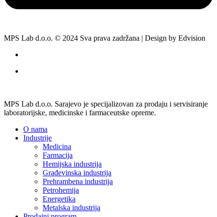
MPS Lab d.o.o. © 2024 Sva prava zadržana | Design by Edvision
MPS Lab d.o.o. Sarajevo je specijalizovan za prodaju i servisiranje
laboratorijske, medicinske i farmaceutske opreme.
O nama
Industrije
Medicina
Farmacija
Hemijska industrija
Građevinska industrija
Prehrambena industrija
Petrohemija
Energetika
Metalska industrija
Prodajni program