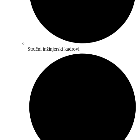
Stručni inžinjerski kadrovi