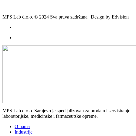
MPS Lab d.o.o. © 2024 Sva prava zadržana | Design by Edvision
MPS Lab d.o.o. Sarajevo je specijalizovan za prodaju i servisiranje
laboratorijske, medicinske i farmaceutske opreme.
O nama
Industrije