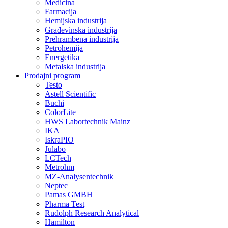
Medicina
Farmacija
Hemijska industrija
Građevinska industrija
Prehrambena industrija
Petrohemija
Energetika
Metalska industrija
Prodajni program
Testo
Astell Scientific
Buchi
ColorLite
HWS Labortechnik Mainz
IKA
IskraPIO
Julabo
LCTech
Metrohm
MZ-Analysentechnik
Neptec
Pamas GMBH
Pharma Test
Rudolph Research Analytical
Hamilton