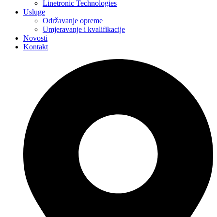
Linetronic Technologies
Usluge
Održavanje opreme
Umjeravanje i kvalifikacije
Novosti
Kontakt