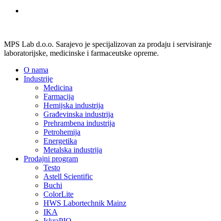
MPS Lab d.o.o. Sarajevo je specijalizovan za prodaju i servisiranje
laboratorijske, medicinske i farmaceutske opreme.
O nama
Industrije
Medicina
Farmacija
Hemijska industrija
Građevinska industrija
Prehrambena industrija
Petrohemija
Energetika
Metalska industrija
Prodajni program
Testo
Astell Scientific
Buchi
ColorLite
HWS Labortechnik Mainz
IKA
IskraPIO