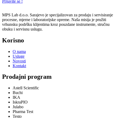
Prijavite se !
MPS Lab d.o.o. Sarajevo je specijalizovan za prodaju i servisiranje
procesne, mjerne i laboratorijske opreme. Naša misija je pružiti
vrhunsku podršku klijentima kroz pouzdane instrumente, stručnu
obuku i servisnu uslugu.
Korisno
O nama
Usluge
Novosti
Kontakt
Prodajni program
Astell Scientific
Buchi
IKA
IskraPIO
Julabo
Pharma Test
Testo