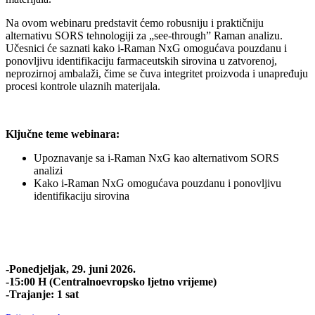
Na ovom webinaru predstavit ćemo robusniju i praktičniju
alternativu SORS tehnologiji za „see-through” Raman analizu.
Učesnici će saznati kako i-Raman NxG omogućava pouzdanu i
ponovljivu identifikaciju farmaceutskih sirovina u zatvorenoj,
neprozirnoj ambalaži, čime se čuva integritet proizvoda i unapređuju
procesi kontrole ulaznih materijala.
Ključne teme webinara:
Upoznavanje sa i-Raman NxG kao alternativom SORS
analizi
Kako i-Raman NxG omogućava pouzdanu i ponovljivu
identifikaciju sirovina
-Ponedjeljak, 29. juni 2026.
-15:00 H (Centralnoevropsko ljetno vrijeme)
-Trajanje: 1 sat