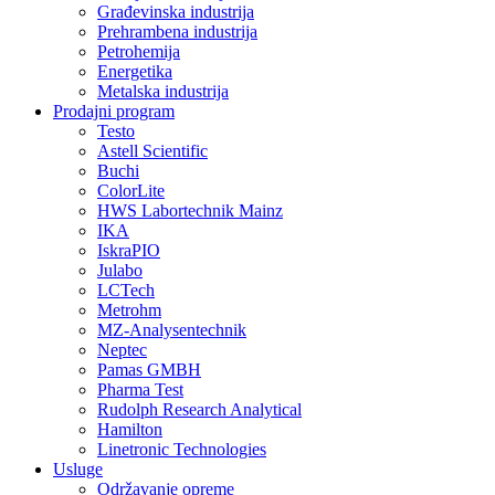
Građevinska industrija
Prehrambena industrija
Petrohemija
Energetika
Metalska industrija
Prodajni program
Testo
Astell Scientific
Buchi
ColorLite
HWS Labortechnik Mainz
IKA
IskraPIO
Julabo
LCTech
Metrohm
MZ-Analysentechnik
Neptec
Pamas GMBH
Pharma Test
Rudolph Research Analytical
Hamilton
Linetronic Technologies
Usluge
Održavanje opreme